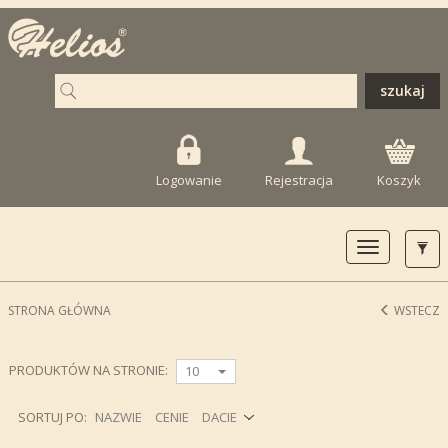
Logowanie
Rejestracja
Koszyk
Toggle
navigation
STRONA GŁÓWNA
WSTECZ
PRODUKTÓW NA STRONIE:
10
SORTUJ PO:
NAZWIE
CENIE
DACIE