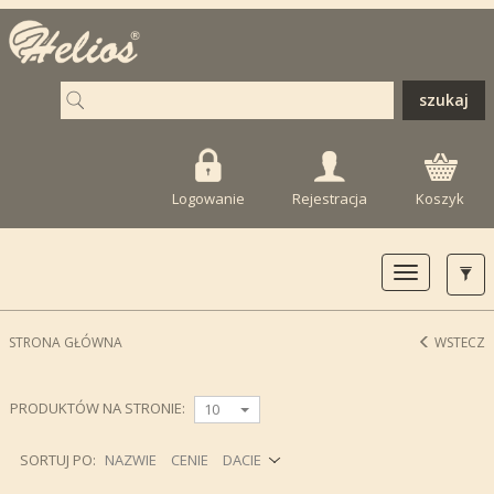
Logowanie
Rejestracja
Koszyk
Toggle
navigation
STRONA GŁÓWNA
WSTECZ
PRODUKTÓW NA STRONIE:
10
SORTUJ PO:
NAZWIE
CENIE
DACIE