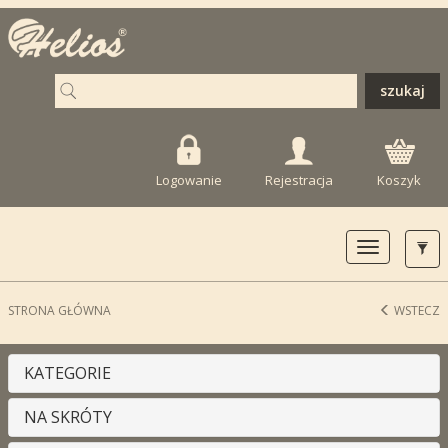
Logowanie
Rejestracja
Koszyk
Toggle
navigation
STRONA GŁÓWNA
WSTECZ
KATEGORIE
NA SKRÓTY