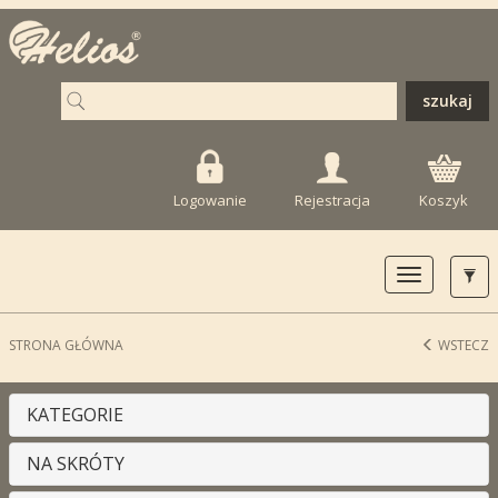
Logowanie
Rejestracja
Koszyk
Toggle
navigation
STRONA GŁÓWNA
WSTECZ
KATEGORIE
NA SKRÓTY